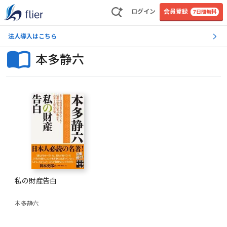
ログイン
会員登録
7日間無料
法人導入はこちら
本多静六
私の財産告白
本多静六