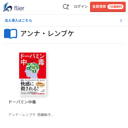
ログイン
会員登録
7日間無料
法人導入はこちら
アンナ・レンブケ
ドーパミン中毒
アンナ・レンブケ
恩蔵絢子（訳）