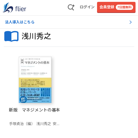
ログイン
会員登録
7日間無料
法人導入はこちら
浅川秀之
新版 マネジメントの基本
手塚貞治（編）
浅川秀之
安東守央
岡田匡史
吉田賢哉