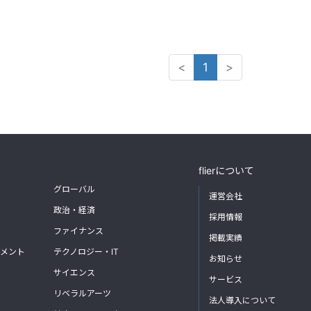
<
1
>
flierについて
グローバル
運営会社
政治・経済
採用情報
ファイナンス
掲載実績
メント
テクノロジー・IT
お知らせ
サイエンス
サービス
リベラルアーツ
法人導入について