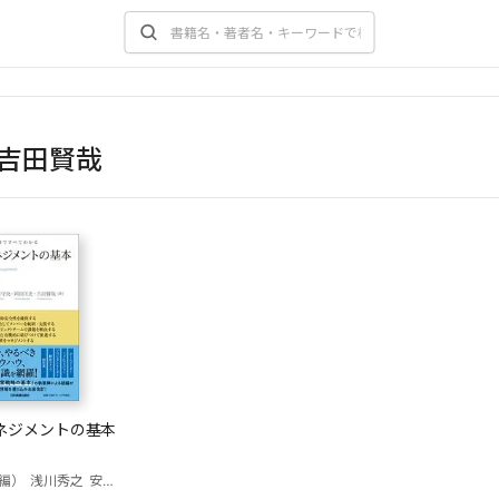
吉田賢哉
ネジメントの基本
編）
浅川秀之
安東守央
岡田匡史
吉田賢哉