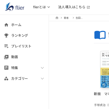
法人導入はこちら
flierとは
著者
吉田賢哉
ホーム
ランキング
プレイリスト
動画
特集
カテゴリー
新版 マ
手塚貞治（