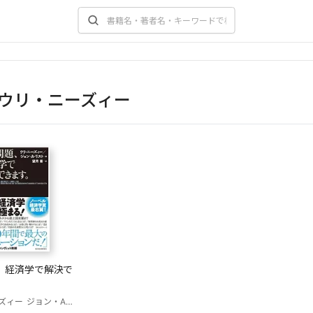
ウリ・ニーズィー
、経済学で解決で
ズィー
ジョン・A・リスト
望月衛(訳)