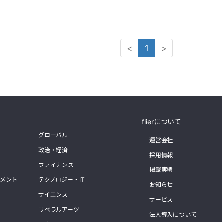
<
1
>
flierについて
グローバル
運営会社
政治・経済
採用情報
ファイナンス
掲載実績
メント
テクノロジー・IT
お知らせ
サイエンス
サービス
リベラルアーツ
法人導入について