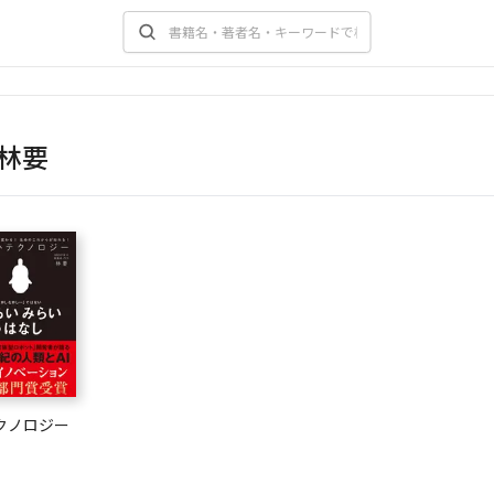
林要
クノロジー