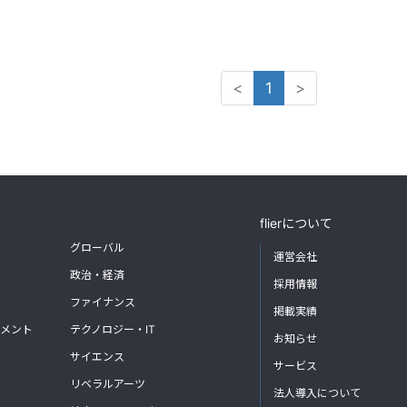
<
1
>
flierについて
グローバル
運営会社
政治・経済
採用情報
ファイナンス
掲載実績
メント
テクノロジー・IT
お知らせ
サイエンス
サービス
リベラルアーツ
法人導入について