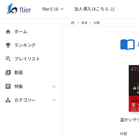
法人導入はこちら
flierとは
著者
林要
ホーム
ランキング
プレイリスト
動画
特集
カテゴリー
温かいテ
林要