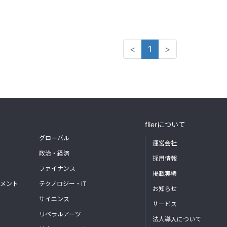
<
1
>
flierについて
グローバル
運営会社
政治・経済
採用情報
ファイナンス
掲載実績
メント
テクノロジー・IT
お知らせ
サイエンス
サービス
リベラルアーツ
法人導入について