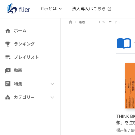
法人導入はこちら
flierとは
著者
シーナ・アイエンガー
ホーム
ランキング
プレイリスト
動画
特集
カテゴリー
THINK 
想」を生
櫻井祐子(訳