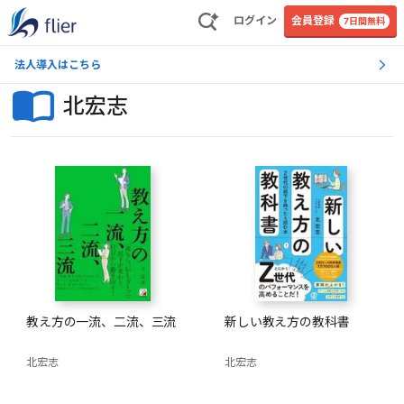
ログイン
会員登録
7日間無料
法人導入はこちら
北宏志
教え方の一流、二流、三流
新しい教え方の教科書
北宏志
北宏志