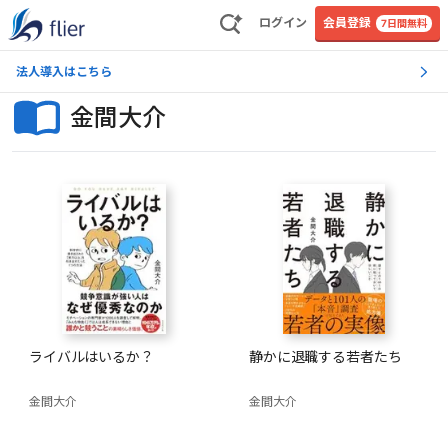
ログイン
会員登録
7日間無料
法人導入はこちら
金間大介
ライバルはいるか？
静かに退職する若者たち
金間大介
金間大介