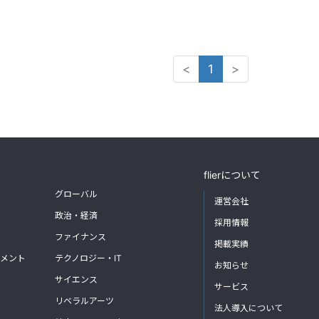
<
1
>
flierについて
グローバル
運営会社
政治・経済
採用情報
ファイナンス
掲載実績
メント
テクノロジー・IT
お知らせ
サイエンス
サービス
リベラルアーツ
法人導入について