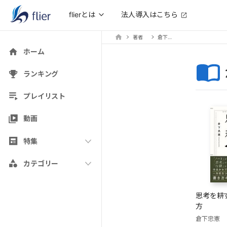
法人導入はこちら
flierとは
著者
倉下忠憲
ホーム
ランキング
プレイリスト
動画
特集
カテゴリー
思考を耕
方
倉下忠憲