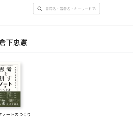
倉下忠憲
すノートのつくり