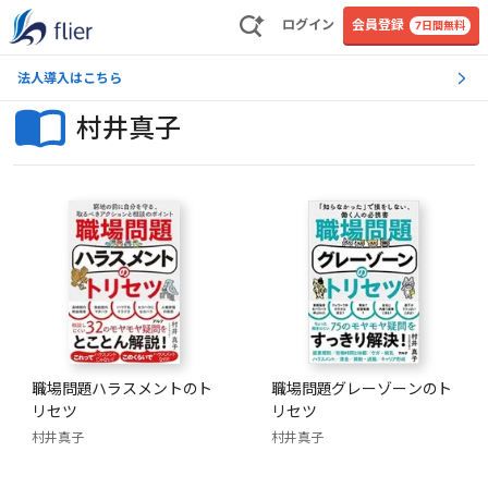
ログイン
会員登録
7日間無料
法人導入はこちら
村井真子
職場問題ハラスメントのト
職場問題グレーゾーンのト
リセツ
リセツ
村井真子
村井真子