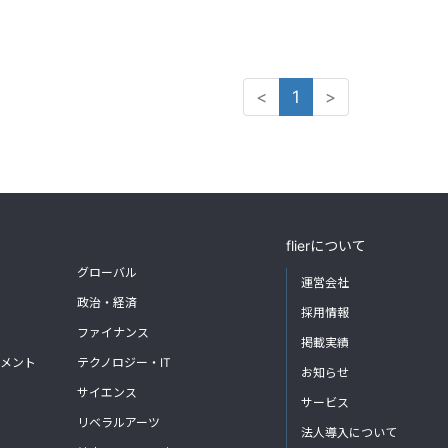
<
1
>
flierについて
グローバル
運営会社
政治・経済
採用情報
ファイナンス
掲載実績
メント
テクノロジー・IT
お知らせ
サイエンス
サービス
リベラルアーツ
法人導入について