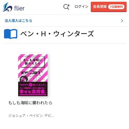
ログイン
会員登録
7日間無料
法人導入はこちら
ベン・H・ウィンターズ
もしも海賊に襲われたら
ジョシュア・ペイビン
デビッド・ボーゲニクト
ベン・H・ウィンターズ
梅澤