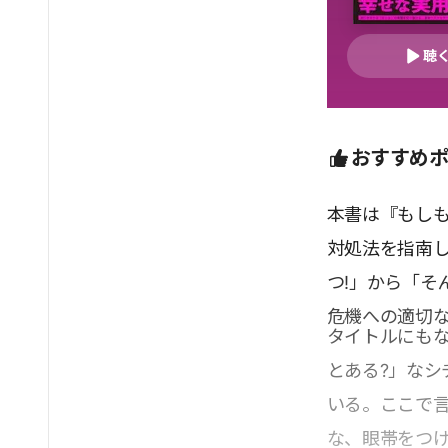
聴
おすすめ
本書は『もし
対処法を指南
つ!」から「そ
危機への適切
タイトルにも
とある?」な
いる。ここで
な、眼帯をつ