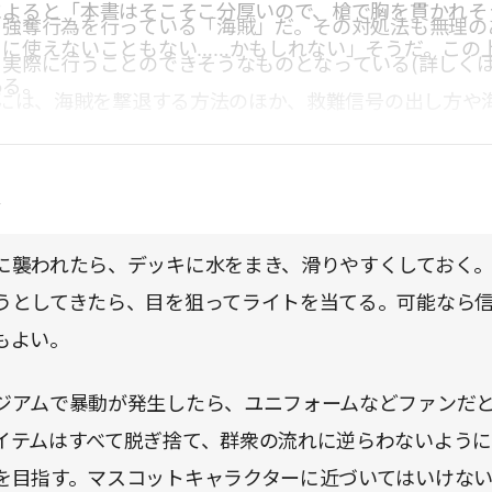
によると「本書はそこそこ分厚いので、槍で胸を貫かれそ
、強奪行為を行っている「海賊」だ。その対処法も無理の
りに使えないこともない……かもしれない」そうだ。この
、実際に行うことのできそうなものとなっている(詳しく
ある。
目には、海賊を撃退する方法のほか、救難信号の出し方や
やすい時間帯などの情報も盛り込まれており、勉強になる
アムで暴動が発生したら」「車が横転したら」「バンジー
点
事故に見舞われたら」など、一見「トンデモ危機」に見え
ば感心してしまうような専門的な知識が生かされていて、
に襲われたら、デッキに水をまき、滑りやすくしておく
うとしてきたら、目を狙ってライトを当てる。可能なら
もよい。
ジアムで暴動が発生したら、ユニフォームなどファンだ
イテムはすべて脱ぎ捨て、群衆の流れに逆らわないよう
を目指す。マスコットキャラクターに近づいてはいけな