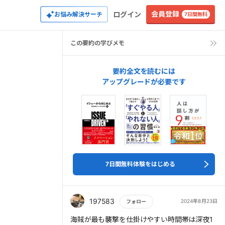
会員登録
ログイン
お悩み解決サーチ
7日間無料
この要約の学びメモ
要約全文を読むには
アップグレードが必要です
7日間無料体験をはじめる
197583
2024年8月23日
フォロー
もっと読む
海賊が最も襲撃を仕掛けやすい時間帯は深夜1