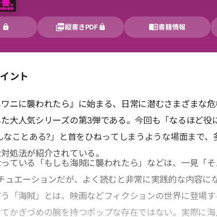
く
縦書きPDF
書籍情報
ポイント
もワニに襲われたら』に始まる、日常に潜むさまざまな危
した大人気シリーズの第3弾である。今回も「なるほど役
んなことある?」と首をひねってしまうような場面まで、
な対処法が紹介されている。
なっている「もしも海賊に襲われたら」などは、一見「そ
シチュエーションだが、よく読むと非常に実践的な内容に
言う「海賊」とは、映画などフィクションの世界に登場す
けてかぎづめの腕を持つポップな存在ではない。実際に海