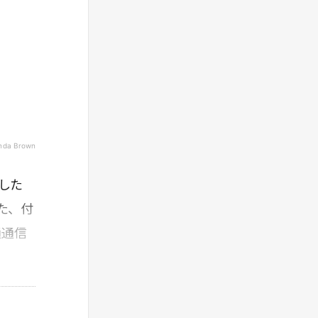
da Brown
した
た、付
通通信