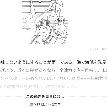
イラスト／ Bren
接触しないようにすることが第一である。海で海賊を発見
逃げよう。近くに岸があるなら、全速力で岸を目指す。ま
号を伝達するのも忘れてはいけない。国際VHF(船舶共
h16に遭難信号を発信し、現在地を伝える。
この続きを見るには...
残り3713/4443文字