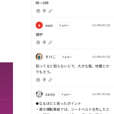
時～6時
a
asao
2024年8月15日
フォロー
もっと読む
雑学
すけこ
2024年8月12日
フォロー
もっと読む
知ってると知らないとで、大きな差。地震とか
でもそう。
zacky
2024年7月19日
フォロー
もっと読む
●なるほどと思ったポイント
・車の横転事故では、シートベルトを外したと