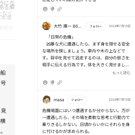
もっと読む
うにな
ある解
> 車が逆さまになったら、60まで数える。車
上なく
の動きが確実に止まったと断定できるまでは、
は本書
シートベルトに身を預けたまま動いてはいけな
大竹 庫一 860×Kura
2024年7月15日
フォロー
海賊の
い。複数台が絡む事故の場合は他の車両も動い
もっと読む
ていないことを確認する。すべての車両の動き
「日常の危機」
。ほか
が止まったと確信できたら、片手でシートベル
凶暴な犬に遭遇したら、まず身を隠せる安全
ジャン
トにつかまりながら逆の手で体を触り、ケガが
な場所を探しましょう。車内や木の上などで
ないか確認する。ケガをしていたら、その場を
す。背中を見せて逃走するのは、自分の弱さを
る項目
動かず救助を待とう。
相手に伝える行為です。体を大きく見せましょ
油断で
う。
。船
もっと読む
信号
もしも、婚約者の両親に好かれたいなら、純
> ケガがなければ、シートベルトを外す。上下
粋な人物が書きそうな言葉と婚約者への愛をつ
さかさまになった車内では、シートベルトによ
づった日記帳を準備しておきましょう。そし
masa
2024年7月15日
フォロー
って座席からぶら下がっている状態になってい
て、早めに孫を作ると約束するのです。
と見
もっと読む
危機場面にはいつ遭遇するか分からない。万が
る。横転事故では、被害者は事故後にもケガを
まず、直球勝負です。自分の気持ちに正直に
一遭遇したら、その場を柔軟な思考と行動力で
負う。
なって語りましょう。相手の言葉に耳を傾け、
に横
乗りきるしかない。日頃からいかにそれらを身
★★シートベルトを外したときの落下によるケ
批判も広い心で受け止める心構えが大切です。
い。
に付けるかが求められる。
ガが最も多い。手を車の天井部分にしっかりつ
明るく丁寧な態度で接していれば、やがて相手