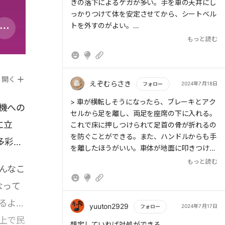
きの落下によるケガが多い。手を車の天井にし
っかりつけて体を安定させてから、シートベル
トを外すのがよい。
・バンジージャンプをするときは、正直な体重
もっと読む
を申告しないと事故る。ゴムは挑戦者の体重に
合わせて細かく調整されているのだ。
開く
えぞむらさき
2024年7月18日
フォロー
もっと読む
> 車が横転しそうになったら、ブレーキとアク
機への
セルから足を離し、両足を座席の下に入れる。
に立
これで床に押しつけられて足首の骨が折れるの
を防ぐことができる。また、ハンドルからも手
多彩な
を離したほうがいい。車体が地面に叩きつけら
れるときにハンドルを握っていると、衝突の衝
もっと読む
んなこ
撃が体に伝わってしまう。どのみち、こんなと
きにハンドルを握っていてもできることなどな
なって
いのだ。潔く諦めよう。腕は胸の前でクロスさ
るよう
せる。地面に叩きつけられるので、窓に腕や手
yuuton2929
2024年7月17日
フォロー
を近づけてはいけない。
上で民
想定していれば対処ができる