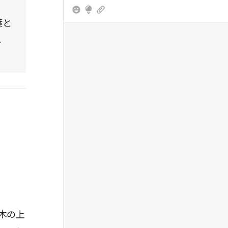
けて体を安定させてから、シートベルトを外
のガードも緩んでいきます。
し、ゆっくりと落下する。
葉と
さあ、全力で目の前にいる人を一所懸命に応
し
> 燃料が漏れていると爆発の危険がある。ドア
援していきましょう。
が開かなければ窓から這い出て、速やかに車か
ら離れよう。
木の上