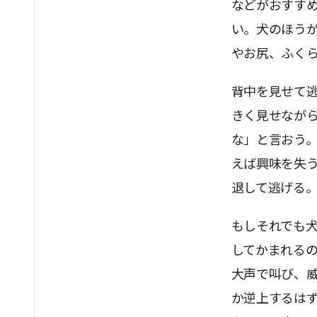
などがおすす
い。犬のほう
やお尻、ふく
背中を見せて
きく見せなが
な」と言おう
えば興味を失
退して逃げる
もしそれでも
してかまれる
大声で叫び、
か逆上するは