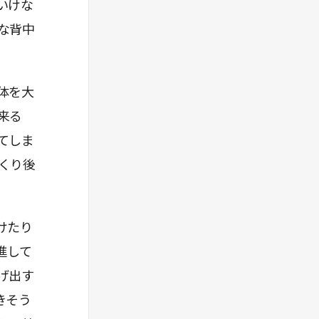
いけな
な背中
体を大
来る
てしま
くり後
けたり
進して
げ出す
きそう