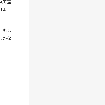
えて差
げよ
。もし
しかな