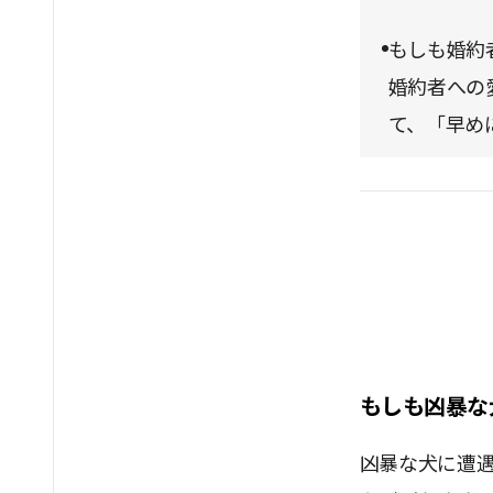
もしも婚約
婚約者への
て、「早め
もしも凶暴な
凶暴な犬に遭