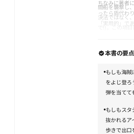
ちなみに著者
間船を襲撃し
ったら盾代わ
決法ではなく
「実用的」で
で!)。この項
襲撃が行われ
にも「スタジ
本書の要
プ中に不幸な
も、よく読め
もしも海賊
きない。
をよじ登ろ
弾を当てて
もしもスタ
抜かれるア
歩きで出口