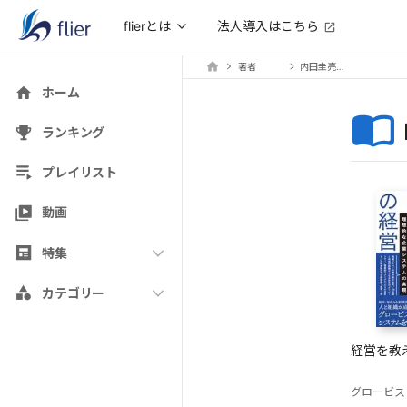
法人導入はこちら
flierとは
著者
内田圭亮（執筆）
ホーム
ランキング
プレイリスト
動画
特集
カテゴリー
経営を教
グロービス