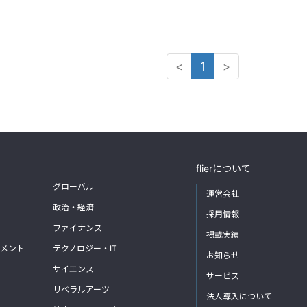
<
1
>
flierについて
グローバル
運営会社
政治・経済
採用情報
ファイナンス
掲載実績
メント
テクノロジー・IT
お知らせ
サイエンス
サービス
リベラルアーツ
法人導入について