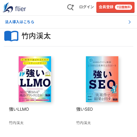
ログイン
会員登録
7日間無料
法人導入はこちら
竹内渓太
強いLLMO
強いSEO
竹内渓太
竹内渓太