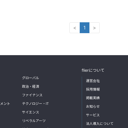
<
1
>
flierについて
グローバル
運営会社
政治・経済
採用情報
ファイナンス
掲載実績
メント
テクノロジー・IT
お知らせ
サイエンス
サービス
リベラルアーツ
法人導入について