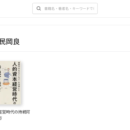
民岡良
経営時代の持続可
方