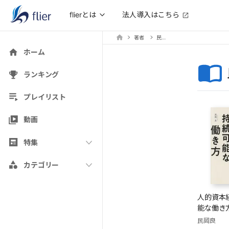
法人導入はこちら
flierとは
著者
民岡良
ホーム
ランキング
プレイリスト
動画
特集
カテゴリー
人的資本
能な働き
民岡良