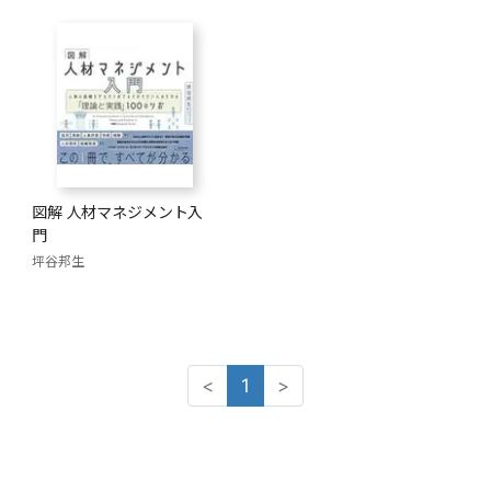
図解 人材マネジメント入
門
坪谷邦生
<
1
>