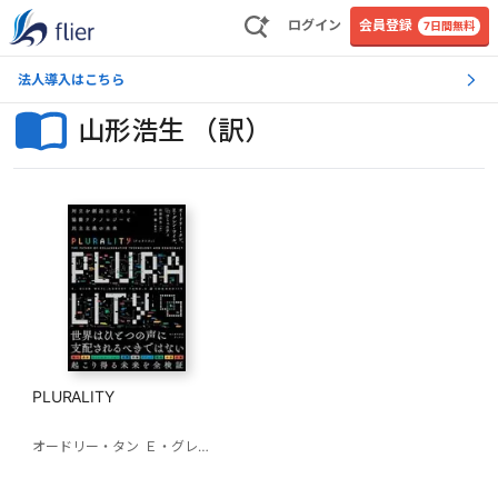
ログイン
会員登録
7日間無料
法人導入はこちら
山形浩生 （訳）
PLURALITY
オードリー・タン
Ｅ・グレン・ワイル
山形浩生 （訳）
鈴木健（解説）