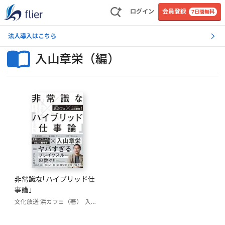
ログイン
会員登録
7日間無料
法人導入はこちら
入山章栄（編）
非常識な｢ハイブリッド仕
事論」
文化放送 浜カフェ（著）
入山章栄（編）