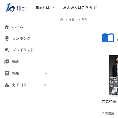
法人導入はこちら
flierとは
著者
片石貴展
ホーム
ランキング
プレイリスト
動画
特集
カテゴリー
若者帝国
片石貴展