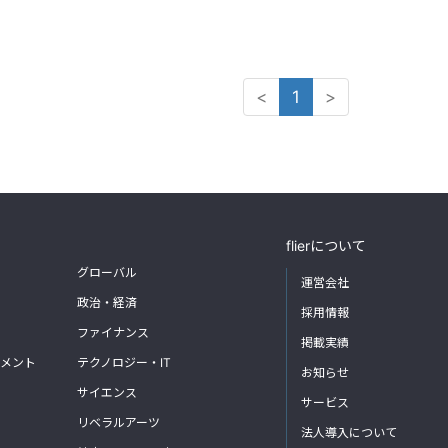
<
1
>
flierについて
グローバル
運営会社
政治・経済
採用情報
ファイナンス
掲載実績
メント
テクノロジー・IT
お知らせ
サイエンス
サービス
リベラルアーツ
法人導入について