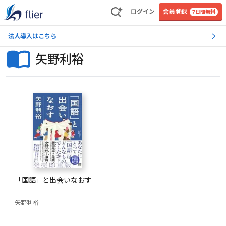
ログイン
会員登録
7日間無料
法人導入はこちら
矢野利裕
「国語」と出会いなおす
矢野利裕