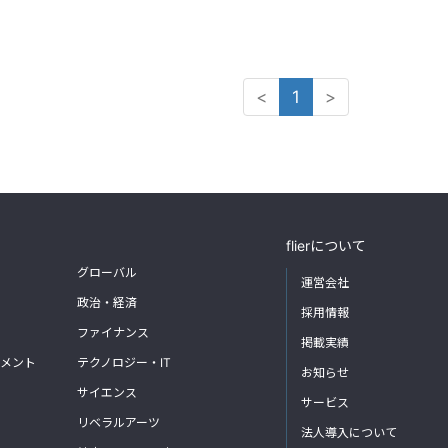
<
1
>
flierについて
グローバル
運営会社
政治・経済
採用情報
ファイナンス
掲載実績
メント
テクノロジー・IT
お知らせ
サイエンス
サービス
リベラルアーツ
法人導入について