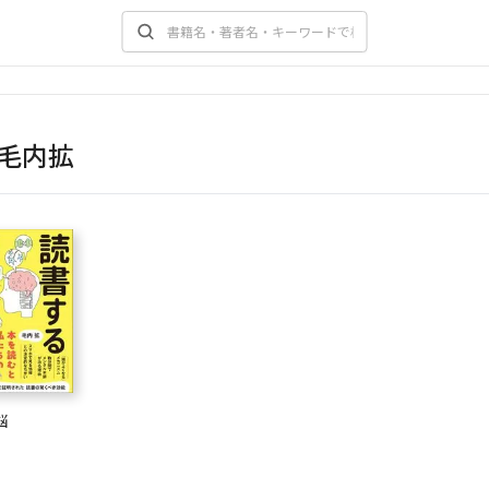
毛内拡
脳