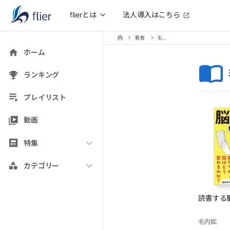
法人導入はこちら
flierとは
著者
毛内拡
ホーム
ランキング
プレイリスト
動画
特集
カテゴリー
読書する
毛内拡