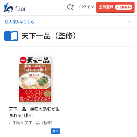
ログイン
会員登録
7日間無料
法人導入はこちら
天下一品（監修）
天下一品 無限の熱狂が生
まれる仕掛け
井手隊長
天下一品（監修）
無料