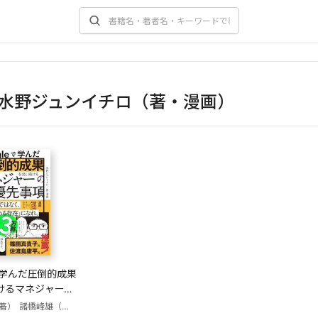
水野ジュンイチロ（著・漫画）
eで学んだ圧倒的成果
けるマネジャーの
項
著）
諸橋峰雄（著）
水野ジュンイチロ（著・漫画）