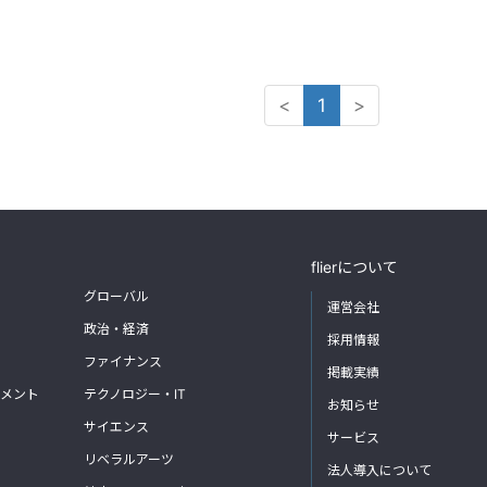
<
1
>
flierについて
グローバル
運営会社
政治・経済
採用情報
ファイナンス
掲載実績
メント
テクノロジー・IT
お知らせ
サイエンス
サービス
リベラルアーツ
法人導入について