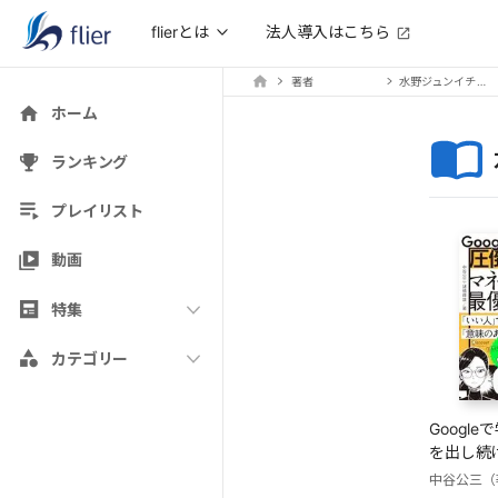
法人導入はこちら
flierとは
著者
水野ジュンイチロ（著・漫画）
ホーム
ランキング
プレイリスト
動画
特集
カテゴリー
Googl
を出し続
最優先事
中谷公三（