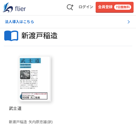
ログイン
会員登録
7日間無料
法人導入はこちら
新渡戸稲造
武士道
新渡戸稲造
矢内原忠雄(訳)