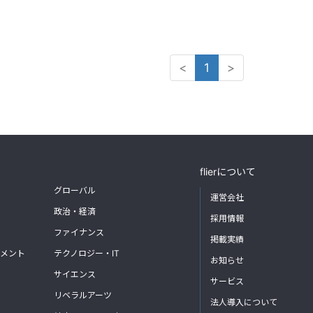
<
1
>
flierについて
グローバル
運営会社
政治・経済
採用情報
ファイナンス
掲載実績
メント
テクノロジー・IT
お知らせ
サイエンス
サービス
リベラルアーツ
法人導入について