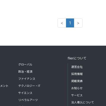
<
1
>
flierについて
グローバル
運営会社
政治・経済
採用情報
ファイナンス
掲載実績
メント
テクノロジー・IT
お知らせ
サイエンス
サービス
リベラルアーツ
法人導入について