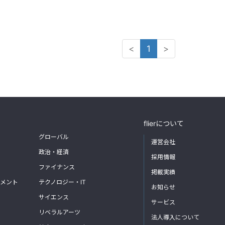
<
1
>
flierについて
グローバル
運営会社
政治・経済
採用情報
ファイナンス
掲載実績
メント
テクノロジー・IT
お知らせ
サイエンス
サービス
リベラルアーツ
法人導入について