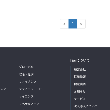
<
1
>
flierについて
グローバル
運営会社
政治・経済
採用情報
ファイナンス
掲載実績
メント
テクノロジー・IT
お知らせ
サイエンス
サービス
リベラルアーツ
法人導入について