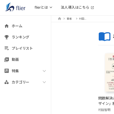
法人導入はこちら
flierとは
著者
村田智明
ホーム
ランキング
プレイリスト
動画
特集
カテゴリー
問題解決
ザイン」
村田智明