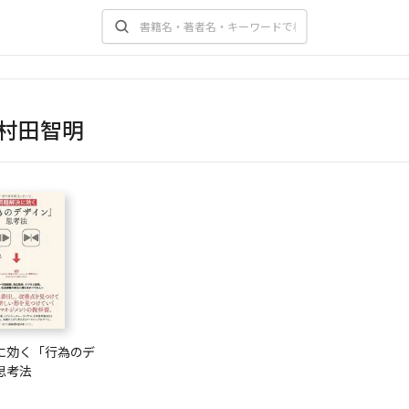
村田智明
に効く「行為のデ
思考法