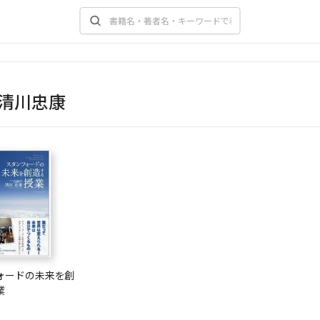
清川忠康
ォードの未来を創
業