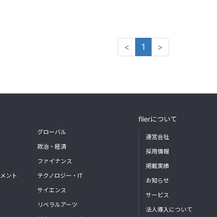
<
1
>
flierについて
グローバル
運営会社
政治・経済
採用情報
ファイナンス
掲載実績
メント
テクノロジー・IT
お知らせ
サイエンス
サービス
リベラルアーツ
法人導入について