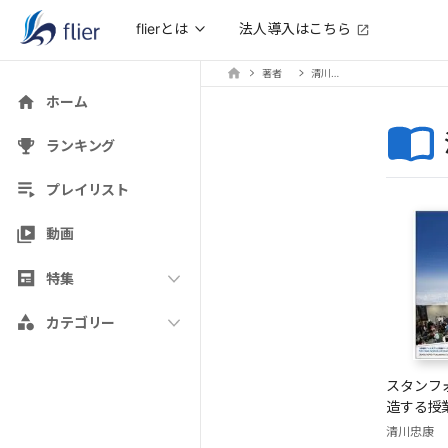
法人導入はこちら
flierとは
著者
清川忠康
ホーム
ランキング
プレイリスト
動画
特集
カテゴリー
スタンフ
造する授
清川忠康