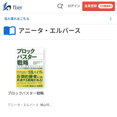
ログイン
会員登録
7日間無料
法人導入はこちら
アニータ・エルバース
ブロックバスター戦略
アニータ・エルバース
鳩山玲人(訳)
庭田よう子(訳)