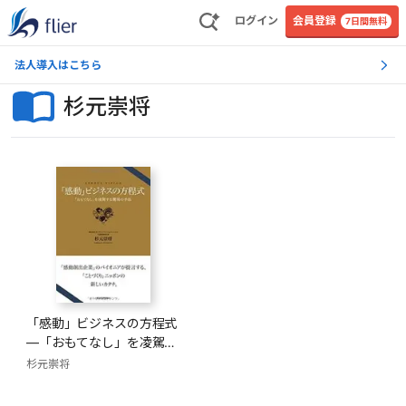
ログイン
会員登録
7日間無料
法人導入はこちら
杉元崇将
「感動」ビジネスの方程式
―「おもてなし」を凌駕す
る驚異の手法
杉元崇将