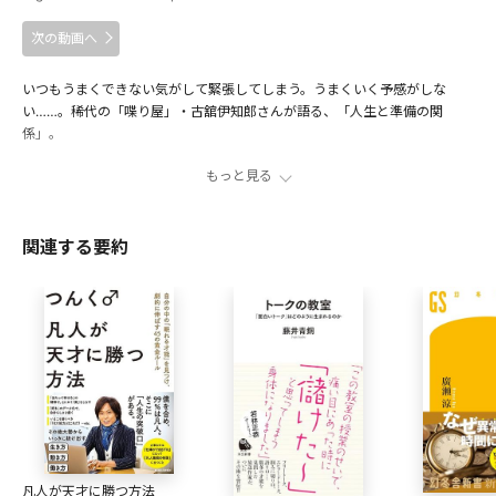
次の動画へ
いつもうまくできない気がして緊張してしまう。うまくいく予感がしな
い……。稀代の「喋り屋」・古舘伊知郎さんが語る、「人生と準備の関
係」。
もっと見る
古舘伊知郎とは何者か？
00:33
準備を通して最悪の本番を経験する
02:08
関連する要約
準備も本番も苦しくなくなる思考法
06:22
死にゆく準備、もがく僕
07:55
出演者
古舘伊知郎
立教大学を卒業後、1977(昭和52)年、テレビ朝日にアナウン
サーとして入社。「古舘節」と形容されたプロレス実況は絶
大な人気を誇り、「実況=古舘」のイメージを確立する。 一
方、3年連続で「NHK紅白歌合戦」の司会を務めるなど、司会
凡人が天才に勝つ方法