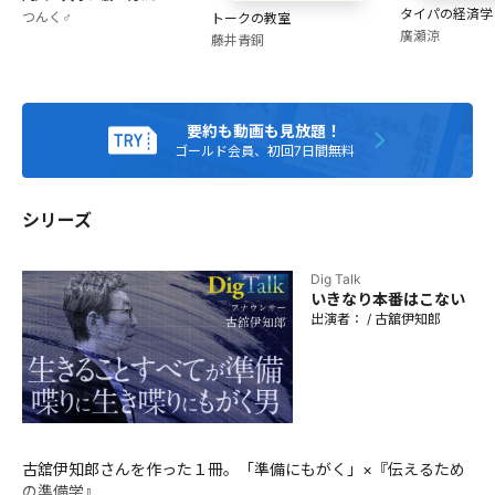
者としても異彩を放ち、NHK+民放全局でレギュラー番組の看
タイパの経済学
つんく♂
トークの教室
板を担った。 その後、テレビ朝日「報道ステーション」で12
廣瀬涼
藤井青銅
年間キャスターを務め、現在、再び自由なしゃべり手とな
る。 2019年4月、立教大学経済学部客員教授に就任。 著書
に、『喋り屋いちろう』（集英社）、『伝えるための準備
学』（順文社）など。
要約も動画も見放題！
ゴールド会員、初回7日間無料
シリーズ
Dig Talk
いきなり本番はこない
出演者：
/
古舘伊知郎
古舘伊知郎さんを作った１冊。「準備にもがく」×『伝えるため
の準備学』