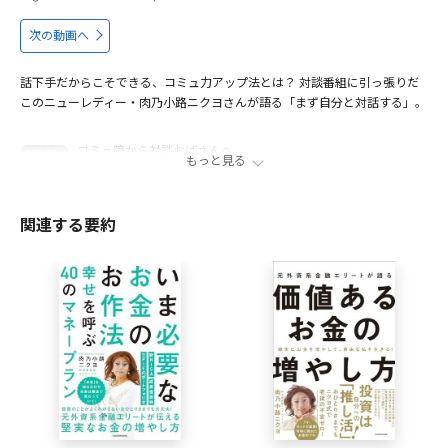
次の動画へ
話下手だからこそできる、コミュ力アップ法とは？ 対談番組に引っ張りだ
このニューレディー・肉乃小路ニクヨさんが語る「まず自分と対話する」。
コミュ障から対談おばさんへ
01:12
もっと見る
コミュ力を鍛えるきっかけを覚悟
06:23
コールセンターと接客業に学ぶ
09:05
関連する要約
ニクヨ式会話術基本テクニック
13:28
自分との対話でトレーニング
14:54
出演者
肉乃小路ニクヨ
ニューレディー/コラムニスト/YouTuber/クイズおばさん 慶應
義塾大学在学中の1996年より女装を開始する。1999年ドラ
ァグクイーンの全国大会DIVA JAPANにて初代Miss.DIVA
JAPANの座に輝き、以後ショウガールとして活動。会社員と