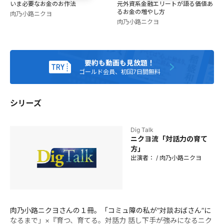
いま必要なお金のお作法
元外資系金融エリートが語る価値あ
しては主に銀行と保険会社でキャリアを積む。 セクシャルマ
るお金の増やし方
肉乃小路ニクヨ
イノリティーとしての葛藤で苦しんだ青少年期とショウガー
肉乃小路ニクヨ
ル、ゲイバーのママ、会社員時代に鍛えた人間観察力を活か
して、経済、お金、恋愛、ライフスタイル等についてを語
る。
要約も動画も見放題！
ゴールド会員、初回7日間無料
シリーズ
Dig Talk
ニクヨ流「対話力の育て
方」
出演者：
/
肉乃小路ニクヨ
肉乃小路ニクヨさんの１冊。「コミュ障の私が”対談おばさん”に
なるまで」×『育つ、育てる。対話力 話し下手が強みになるニク