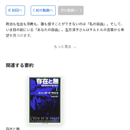
初回へ
前の動画へ
次の動画へ
政治も社会も宗教も、誰も侵すことができないのは「私の自由」。そして、
いま目の前にいる「あなたの自由」。生方淳子さんはサルトルの言葉から希
望を見つけます。
もっと見る
サルトルが鳴らす現代への警鐘
00:27
本当の「自由」とは？
01:04
関連する要約
「自由」を殺した先にある社会とは？
02:21
「自由」が衝突する世の中をどう生きていく？
03:19
出演者
生方淳子
国士舘大学 政経学部教授。 １９５７年群馬県生まれ。哲学博
士。高等学校時代に『嘔吐』に出会って以来、一貫してサル
トル哲学を研究。並行して、EUや発達心理学などの研究も行
い、現代の具体的な問題にも向き合う。著書に『戦場の哲
存在と無