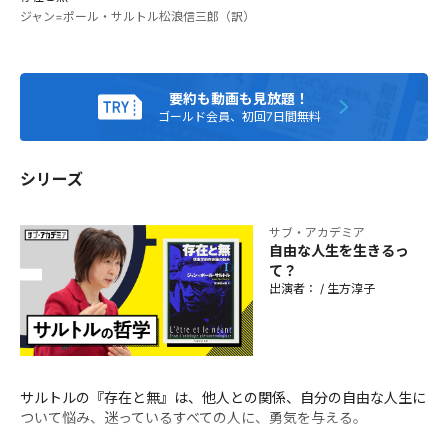
学：『存在と無』に見るサルトルのレジスタンス』（法政大
ジャン=ポール・サルトル
松浪信三郎（訳）
学出版局）。
要約も動画も見放題！
ゴールド会員、初回7日間無料
シリーズ
サブ・アカデミア
自由な人生を生きるっ
て？
出演者：
/
生方淳子
サルトルの『存在と無』は、他人との関係、自分の自由な人生に
ついて悩み、迷っているすべての人に、勇気を与える。