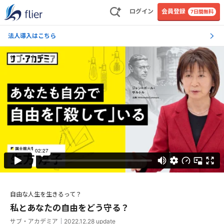
ログイン
会員登録
7日間無料
法人導入はこちら
自由な人生を生きるって？
私とあなたの自由をどう守る？
サブ・アカデミア
｜
2022.12.28
update