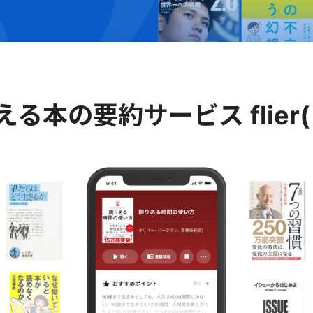
える
本の要約サービス
fli