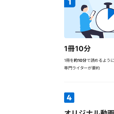
1冊10分
1冊を
約10分
で読めるよう
専門ライターが要約
オリジナル動