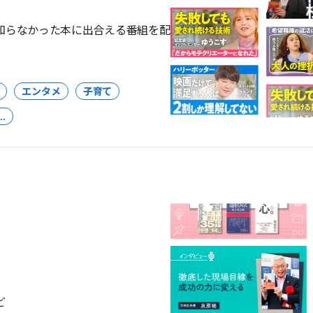
知らなかった本に出合える番組を配
エンタメ
子育て
..
ど