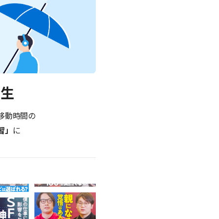
再生
移動時間の
習」
に