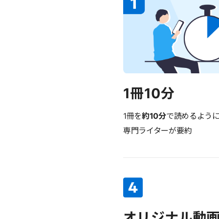
1冊10分
1冊を
約10分
で読めるよう
専門ライターが要約
オリジナル動