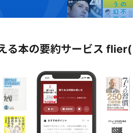
える
本の要約サービス
fli