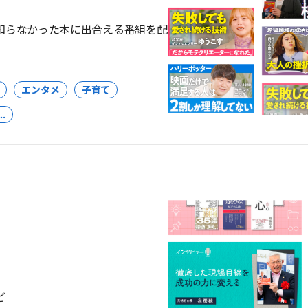
知らなかった本に出合える番組を配
エンタメ
子育て
..
ど