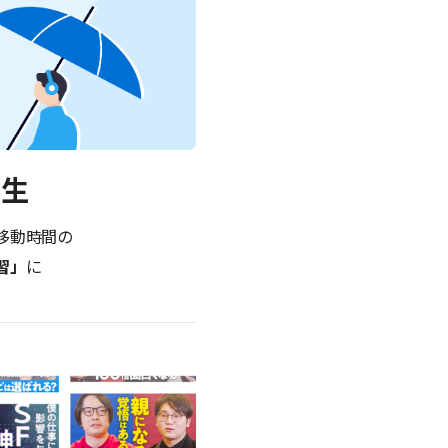
再生
移動時間の
習」
に