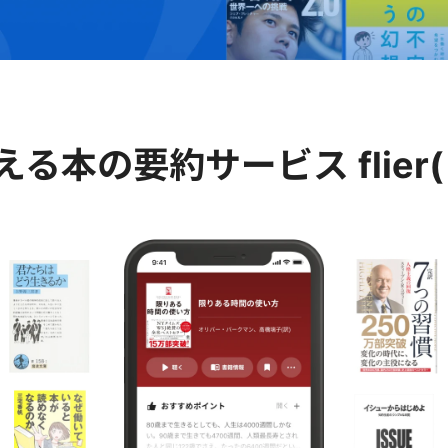
える
本の要約サービス
fli