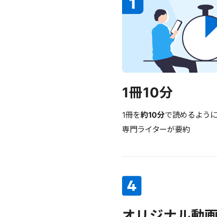
1冊10分
1冊を
約10分
で読めるよう
専門ライターが要約
オリジナル動