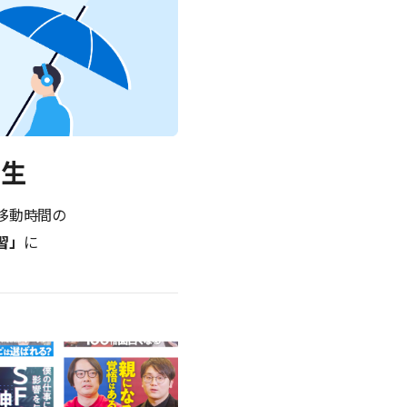
再生
移動時間の
習」
に