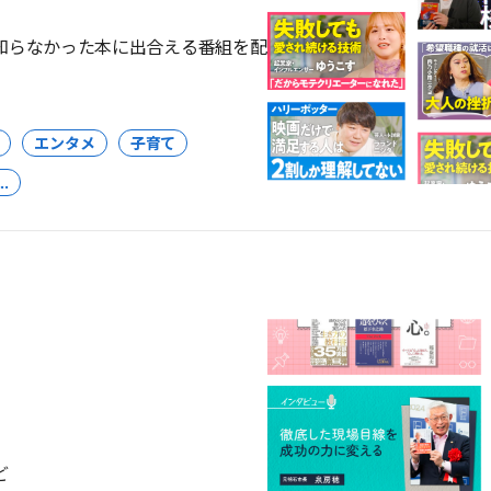
知らなかった本に出合える番組を配
エンタメ
子育て
..
ど