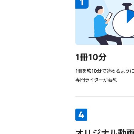
1冊10分
1冊を
約10分
で読めるよう
専門ライターが要約
オリジナル動