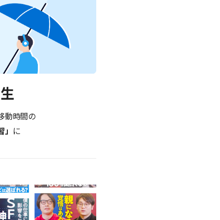
再生
移動時間の
習」
に