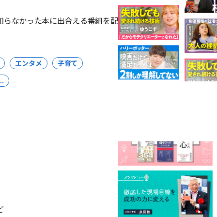
知らなかった本に出合える番組を配
エンタメ
子育て
..
ど