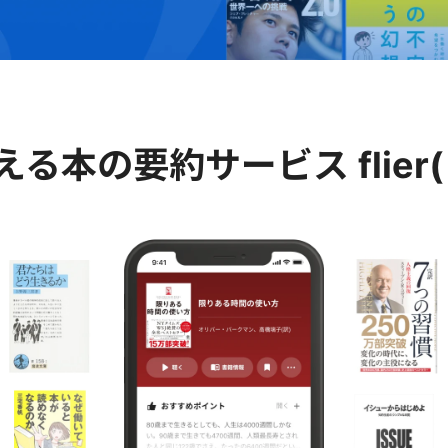
える
本の要約サービス
fli