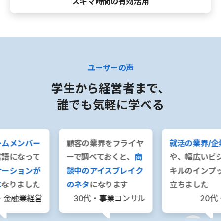
スキマ時間の有効活用
ユーザーの声
学生から経営者まで、
誰でも気軽に学べる
ームメンバー
顧客の業界をフライヤ
就活の業界/企
言語になって
ーで調べておくと、
商
や、幅広いビ
ケーションが
談中のアイスブレイク
キルのインプ
に
なりました
のネタ
になります
立ちました
・金融業経営
30代・事業コンサル
20代