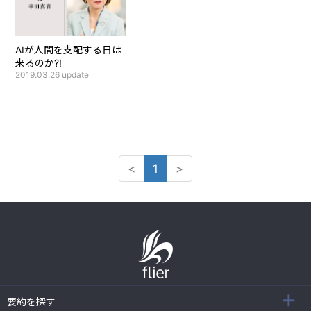
AIが人間を支配する日は
来るのか?!
2019.03.26
update
<
1
>
要約を探す