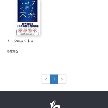
トヨタの描く未来
桑原晃弥
<
1
>