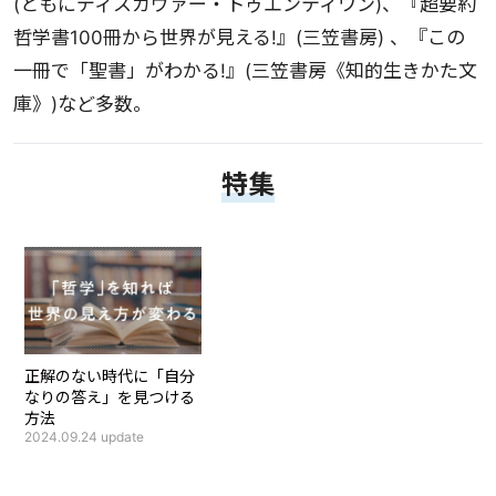
(ともにディスカヴァー・トゥエンティワン)、『超要約
哲学書100冊から世界が見える!』(三笠書房) 、『この
一冊で「聖書」がわかる!』(三笠書房《知的生きかた文
庫》)など多数。
特集
正解のない時代に「自分
なりの答え」を見つける
方法
2024.09.24
update