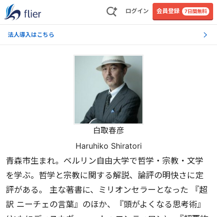
ログイン
会員登録
7日間無料
法人導入はこちら
白取春彦
Haruhiko Shiratori
青森市生まれ。ベルリン自由大学で哲学・宗教・文学
を学ぶ。哲学と宗教に関する解説、論評の明快さに定
評がある。 主な著書に、ミリオンセラーとなった 『超
訳 ニーチェの言葉』のほか、『頭がよくなる思考術』