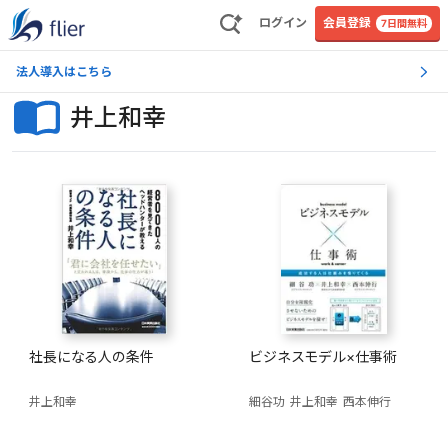
ログイン
会員登録
7日間無料
法人導入はこちら
井上和幸
社長になる人の条件
ビジネスモデル×仕事術
井上和幸
細谷功
井上和幸
西本伸行