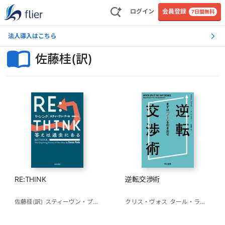
ログイン
会員登録
7日間無料
法人導入はこちら
佐藤桂(訳)
RE:THINK
逆転交渉術
佐藤桂(訳)
スティーヴン・プール
クリス・ヴォス
タール・ラズ
佐藤桂