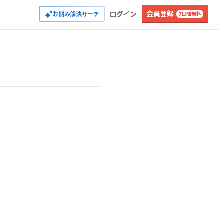
会員登録
ログイン
お悩み解決サーチ
7日間無料
黒沢健二(訳)
松永肇一(訳)
美谷広海(訳)
祐佳ヤング(訳)