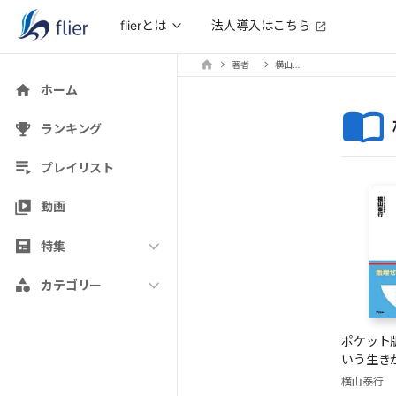
法人導入はこちら
flierとは
著者
横山泰行
ホーム
ランキング
プレイリスト
動画
特集
カテゴリー
ポケット
いう生き
横山泰行