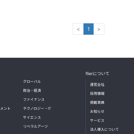
<
1
>
flierについて
グローバル
運営会社
政治・経済
採用情報
ファイナンス
掲載実績
メント
テクノロジー・IT
お知らせ
サイエンス
サービス
リベラルアーツ
法人導入について