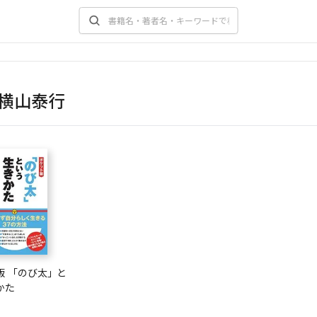
横山泰行
版 「のび太」と
かた