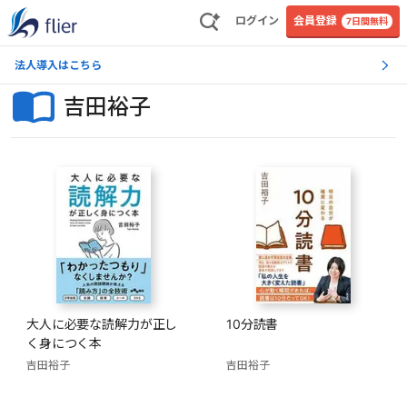
ログイン
会員登録
7日間無料
法人導入はこちら
吉田裕子
大人に必要な読解力が正し
10分読書
く身につく本
吉田裕子
吉田裕子