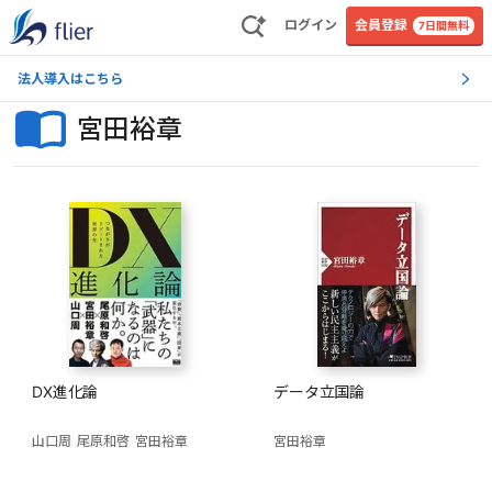
ログイン
会員登録
7日間無料
法人導入はこちら
宮田裕章
DX進化論
データ立国論
山口周
尾原和啓
宮田裕章
宮田裕章